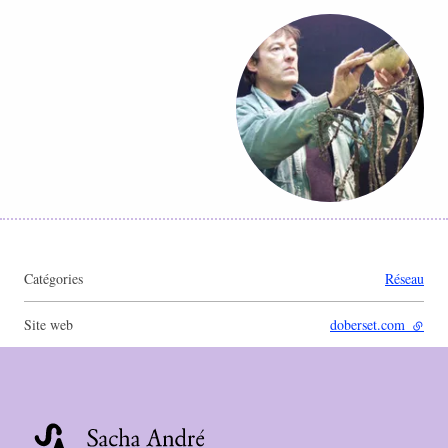
Agrandir
Catégories
Réseau
Site web
doberset.com
- lien 