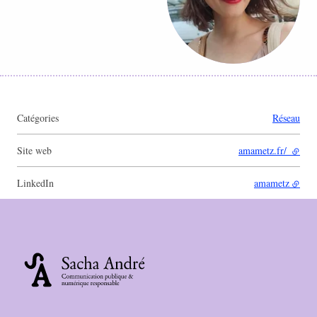
Catégories
Réseau
Site web
amametz.fr/
- lien 
LinkedIn
amametz